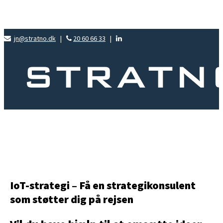
jn@stratno.dk
|
20 60 66 33
|
IoT-strategi – Få en strategikonsulent
som støtter dig på rejsen