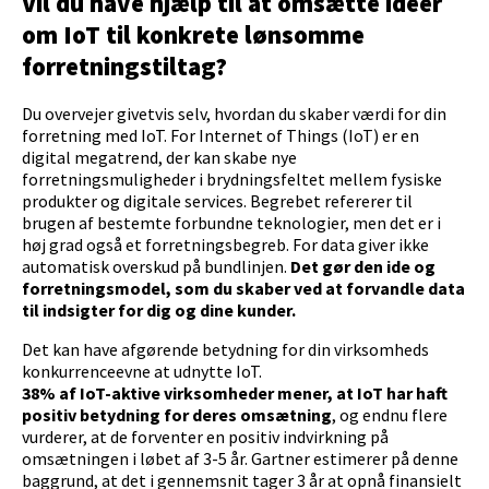
Vil du have hjælp til at omsætte ideer
om IoT til konkrete lønsomme
forretningstiltag?
Du overvejer givetvis selv, hvordan du skaber værdi for din
forretning med IoT. For Internet of Things (IoT) er en
digital megatrend, der kan skabe nye
forretningsmuligheder i brydningsfeltet mellem fysiske
produkter og digitale services. Begrebet refererer til
brugen af bestemte forbundne teknologier, men det er i
høj grad også et forretningsbegreb. For data giver ikke
automatisk overskud på bundlinjen.
Det gør den ide og
forretningsmodel, som du skaber ved at forvandle data
til indsigter for dig og dine kunder.
Det kan have afgørende betydning for din virksomheds
konkurrenceevne at udnytte IoT.
38% af IoT-aktive virksomheder mener, at IoT har haft
positiv betydning for deres omsætning
, og endnu flere
vurderer, at de forventer en positiv indvirkning på
omsætningen i løbet af 3-5 år. Gartner estimerer på denne
baggrund, at det i gennemsnit tager 3 år at opnå finansielt