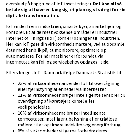
overskud på baggrund af IoT investeringer.
Det kan altså
betale sig at have en langsigtet plan og strategi for sin
digitale transformation.
IoT vinder frem i industrien, smarte byer, smarte hjem og
kontorer. Et af de mest voksende områder er Industriel
Internet of Things (IIoT) som er løsninger til industrien.
Her kan IoT gøre din virksomhed smartere, ved at opsamle
data med henblik på, at monitorere, optimere og
automatisere. For når maskiner er forbundet via
internettet kan fejl og servicebehov opdages i tide.
Ellers bruges IoT i Danmark ifølge Danmarks Statistik til:
23% af virksomheder anvender IoT til overvågning
eller fjernstyring af enheder via internettet
11% af virksomheder bruger intelligente sensorer til
overvågning af køretøjers kørsel eller
vedligeholdelse.
10% af virksomhederne bruger intelligente
termostater, intelligent belysning eller trådløse
målere til at optimere indeklima og energiforbrug.
6% af virksomheder vil gerne forbedre deres